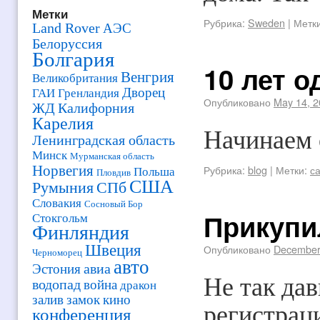
Метки
Рубрика:
Sweden
|
Метки
Land Rover
АЭС
Белоруссия
Болгария
10 лет 
Венгрия
Великобритания
Дворец
ГАИ
Гренландия
Опубликовано
May 14, 
ЖД
Калифорния
Карелия
Начинаем 
Ленинградская область
Минск
Мурманская область
Норвегия
Рубрика:
blog
|
Метки:
с
Польша
Пловдив
США
Румыния
СПб
Словакия
Сосновый Бор
Прикупи
Стокгольм
Финляндия
Швеция
Опубликовано
December
Черноморец
авто
авиа
Эстония
Не так да
водопад
война
дракон
залив
замок
кино
регистраци
конференция