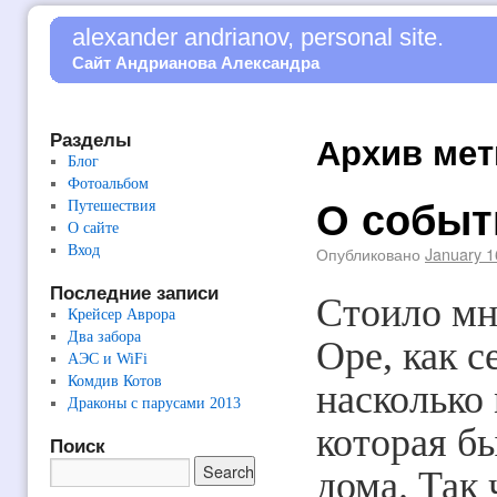
alexander andrianov, personal site.
Сайт Андрианова Александра
Разделы
Архив мет
Блог
Фотоальбом
О событ
Путешествия
О сайте
Вход
Опубликовано
January 1
Последние записи
Стоило мн
Крейсер Аврора
Два забора
Оре, как с
АЭС и WiFi
Комдив Котов
насколько 
Драконы с парусами 2013
которая бы
Поиск
дома. Так