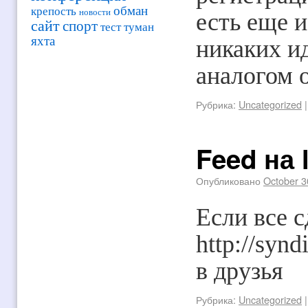
обман
крепость
новости
есть еще и
сайт
спорт
тест
туман
яхта
никаких и
аналогом 
Рубрика:
Uncategorized
|
Feed на 
Опубликовано
October 3
Если все 
http://syn
в друзья
Рубрика:
Uncategorized
|