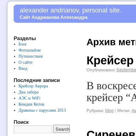
alexander andrianov, personal site.
Сайт Андрианова Александра
Разделы
Архив мет
Блог
Фотоальбом
Крейсер
Путешествия
О сайте
Вход
Опубликовано
Septembe
Последние записи
В воскрес
Крейсер Аврора
Два забора
крейсер “
АЭС и WiFi
Комдив Котов
Рубрика:
blog
|
Метки:
А
Драконы с парусами 2013
Поиск
Сиренев