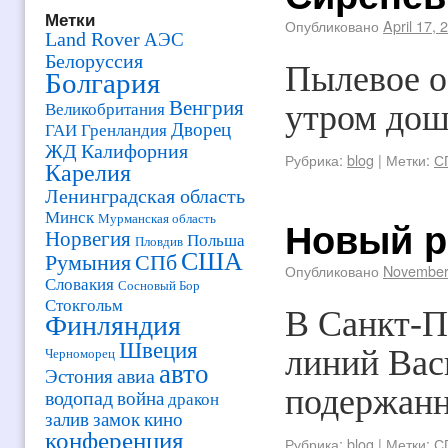
Метки
Опубликовано
April 17, 
Land Rover
АЭС
Белоруссия
Пылевое о
Болгария
Венгрия
утром дош
Великобритания
Дворец
ГАИ
Гренландия
ЖД
Калифорния
Рубрика:
blog
|
Метки:
С
Карелия
Ленинградская область
Минск
Новый р
Мурманская область
Норвегия
Польша
Пловдив
США
Румыния
СПб
Опубликовано
November
Словакия
Сосновый Бор
Стокгольм
В Санкт-П
Финляндия
Швеция
линий Вас
Черноморец
авто
авиа
Эстония
подержанн
водопад
война
дракон
залив
замок
кино
конференция
Рубрика:
blog
|
Метки:
С