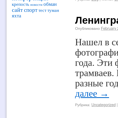
обман
крепость
новости
сайт
спорт
тест
туман
Ленингр
яхта
Опубликовано
February 
Нашел в с
фотографи
года. Эти
трамваев.
разные го
далее
→
Рубрика:
Uncategorized
|