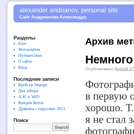
alexander andrianov, personal site.
Сайт Андрианова Александра
Разделы
Архив мет
Блог
Фотоальбом
Немного
Путешествия
О сайте
Вход
Опубликовано
August 27
Последние записи
Фотографи
Крейсер Аврора
Два забора
в первую 
АЭС и WiFi
Комдив Котов
хорошо. Т.
Драконы с парусами 2013
я не стал 
Поиск
фотографии