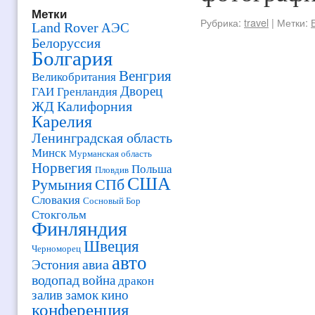
Метки
Рубрика:
travel
|
Метки:
Land Rover
АЭС
Белоруссия
Болгария
Венгрия
Великобритания
Дворец
ГАИ
Гренландия
ЖД
Калифорния
Карелия
Ленинградская область
Минск
Мурманская область
Норвегия
Польша
Пловдив
США
Румыния
СПб
Словакия
Сосновый Бор
Стокгольм
Финляндия
Швеция
Черноморец
авто
авиа
Эстония
водопад
война
дракон
залив
замок
кино
конференция