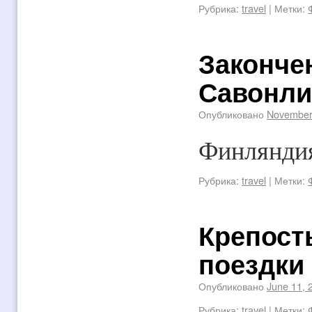
Рубрика:
travel
|
Метки:
Законче
Савонли
Опубликовано
November
Финляндия
Рубрика:
travel
|
Метки:
Крепост
поездки
Опубликовано
June 11, 
Рубрика:
travel
|
Метки: