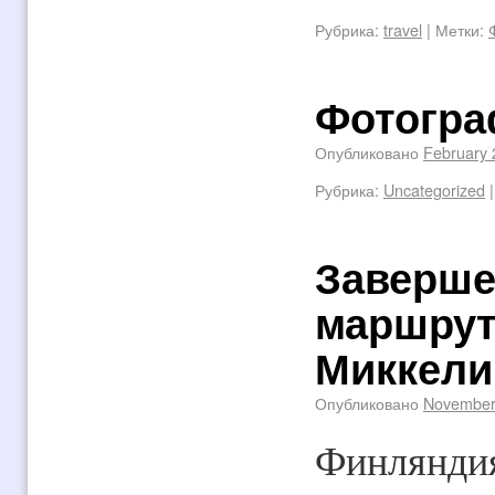
Рубрика:
travel
|
Метки:
Фотогра
Опубликовано
February 
Рубрика:
Uncategorized
|
Заверше
маршрут
Миккели
Опубликовано
November
Финляндия