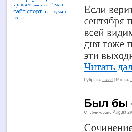
обман
крепость
новости
Если вери
сайт
спорт
тест
туман
яхта
сентября п
всей види
дня тоже п
эти выход
Читать да
Рубрика:
travel
|
Метки:
Был бы о
Опубликовано
August 26
Сочинение