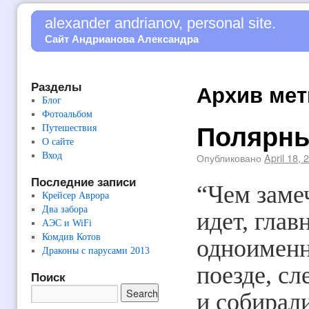
alexander andrianov, personal site.
Сайт Андрианова Александра
Разделы
Архив мет
Блог
Фотоальбом
Полярны
Путешествия
О сайте
Вход
Опубликовано
April 18, 
Последние записи
“Чем замеч
Крейсер Аврора
Два забора
идет, глав
АЭС и WiFi
Комдив Котов
одноименн
Драконы с парусами 2013
поезде, с
Поиск
и собирал