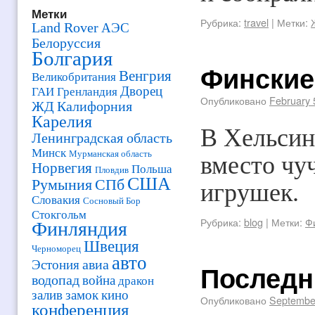
Метки
Рубрика:
travel
|
Метки:
Land Rover
АЭС
Белоруссия
Болгария
Финские
Венгрия
Великобритания
Дворец
ГАИ
Гренландия
Опубликовано
February 
ЖД
Калифорния
Карелия
В Хельсин
Ленинградская область
Минск
Мурманская область
вместо чу
Норвегия
Польша
Пловдив
США
Румыния
СПб
игрушек.
Словакия
Сосновый Бор
Стокгольм
Рубрика:
blog
|
Метки:
Ф
Финляндия
Швеция
Черноморец
авто
авиа
Эстония
Последн
водопад
война
дракон
залив
замок
кино
Опубликовано
Septembe
конференция