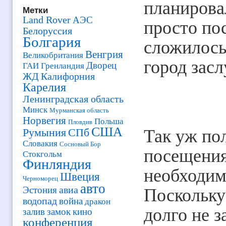
планирова
Метки
Land Rover
АЭС
просто пос
Белоруссия
Болгария
сложилось 
Венгрия
Великобритания
город зас
Дворец
ГАИ
Гренландия
ЖД
Калифорния
Карелия
Ленинградская область
Минск
Мурманская область
Норвегия
Польша
Пловдив
США
Так уж по
Румыния
СПб
Словакия
Сосновый Бор
посещения
Стокгольм
Финляндия
необходимо
Швеция
Черноморец
авто
авиа
Эстония
Поскольку
водопад
война
дракон
долго не 
залив
замок
кино
конференция