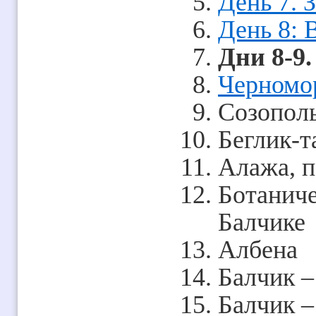
День 7. 
День 8: 
Дни 8-9.
Черномор
Созопол
Беглик-т
Алажа, 
Ботаниче
Балчике
Албена
Балчик –
Балчик –