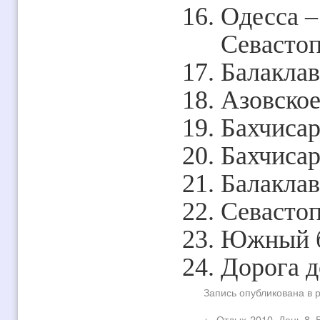
Одесса –
Севасто
Балаклав
Азовское
Бахчисар
Бахчисар
Балаклав
Севастоп
Южный б
Дорога 
Запись опубликована в 
←
Отдых-2010. День 8. 