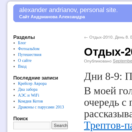
alexander andrianov, personal site.
Сайт Андрианова Александра
Разделы
←
Отдых-2010. День 8. 
Блог
Отдых-20
Фотоальбом
Путешествия
Опубликовано
Septembe
О сайте
Вход
Дни 8-9: 
Последние записи
Крейсер Аврора
В моей го
Два забора
АЭС и WiFi
очередь с
Комдив Котов
Драконы с парусами 2013
рассказыва
Поиск
Трептов-п