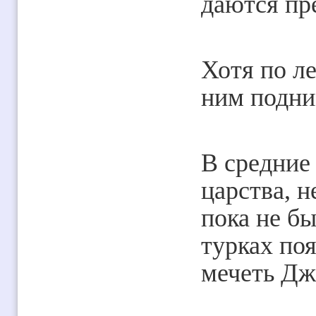
даются пр
Хотя по л
ним подни
В средние 
царства, н
пока не б
турках по
мечеть Д