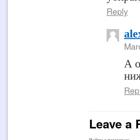
Reply
ale
Marc
А о
ниж
Rep
Leave a 