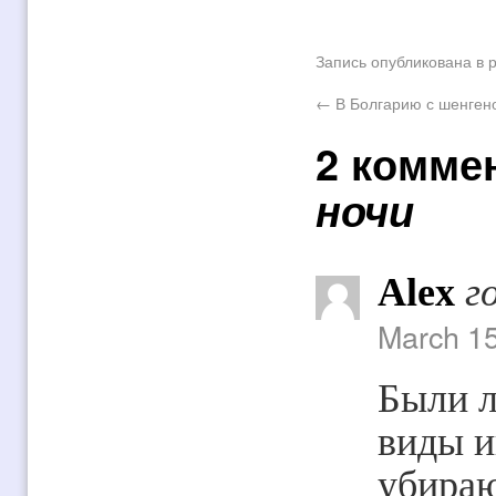
Запись опубликована в 
←
В Болгарию с шенген
2 комме
ночи
Alex
г
March 15
Были л
виды и
убира