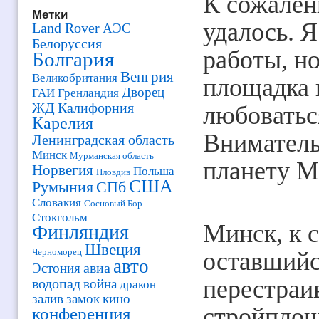
К сожален
Метки
удалось. 
Land Rover
АЭС
Белоруссия
работы, но
Болгария
Венгрия
Великобритания
площадка 
Дворец
ГАИ
Гренландия
ЖД
Калифорния
любоватьс
Карелия
Вниматель
Ленинградская область
Минск
Мурманская область
планету Ма
Норвегия
Польша
Пловдив
США
Румыния
СПб
Словакия
Сосновый Бор
Стокгольм
Минск, к 
Финляндия
Швеция
Черноморец
оставшийс
авто
авиа
Эстония
перестраи
водопад
война
дракон
залив
замок
кино
стройплощ
конференция