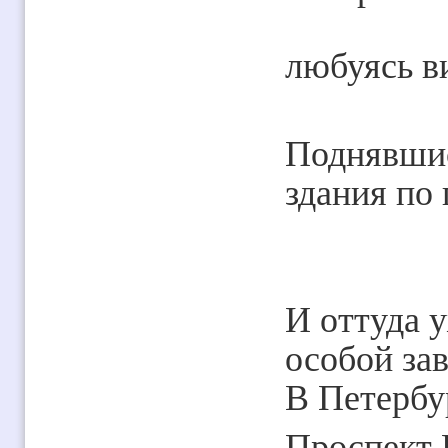
любуясь в
Поднявшис
здания по 
И оттуда 
особой за
В Петербур
Проспект 