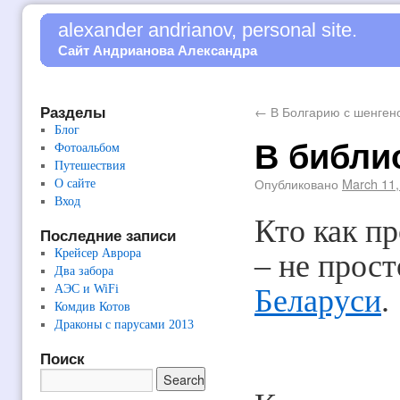
alexander andrianov, personal site.
Сайт Андрианова Александра
Разделы
←
В Болгарию с шенген
Блог
В библио
Фотоальбом
Путешествия
Опубликовано
March 11,
О сайте
Вход
Кто как пр
Последние записи
Крейсер Аврора
– не прост
Два забора
АЭС и WiFi
Беларуси
.
Комдив Котов
Драконы с парусами 2013
Поиск